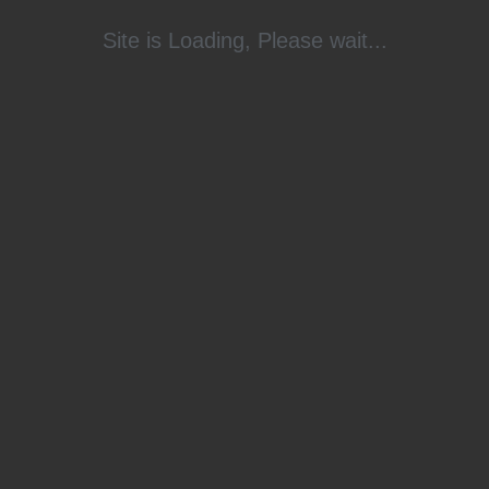
Altersgruppe:
Site is Loading, Please wait...
Übungszeit: s
Ort: Halle im
Ansprechpartn
E-Mail: stiet
Übungsleiter:
Dasenbrock
 Jahre
hier